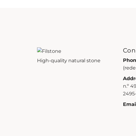
Con
Phon
High-quality natural stone
(rede
Addr
n.º 4
2495-
Email