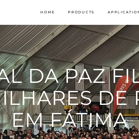
HOME
PRODUCTS
APPLICATIO
Limestone
SPI Granite
Stork by Filstone
AL DA PAZ F
ILHARES DE
EM FÁTIMA