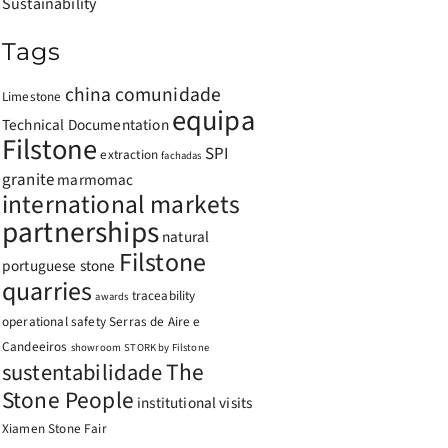
Sustainability
Tags
china
comunidade
Limestone
equipa
Technical Documentation
Filstone
SPI
extraction
fachadas
granite
marmomac
international markets
partnerships
natural
Filstone
portuguese stone
quarries
traceability
awards
operational safety
Serras de Aire e
Candeeiros
showroom
STORK by Filstone
The
sustentabilidade
Stone People
institutional visits
Xiamen Stone Fair