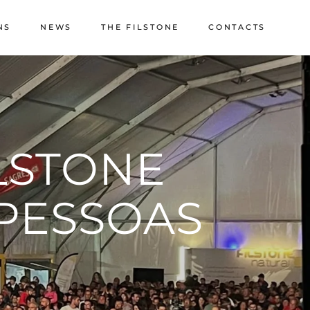
NS
NEWS
THE FILSTONE
CONTACTS
About Us
Quarries
Sustainability
ILSTONE
Quality & Certifications
Casa de Pedra
 PESSOAS