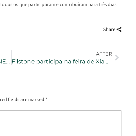
todos os que participaram e contribuíram para três dias
Share
AFTER
Filstone participa na feira STONE (Batalha) | 1 a 4 de junho
Filstone participa na feira de Xiamen (China)
red fields are marked
*