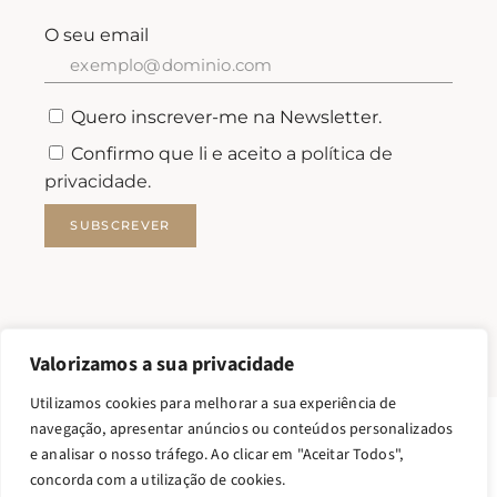
O seu email
Quero inscrever-me na Newsletter.
Confirmo que li e aceito a
política de
privacidade.
SUBSCREVER
Valorizamos a sua privacidade
Utilizamos cookies para melhorar a sua experiência de
navegação, apresentar anúncios ou conteúdos personalizados
e analisar o nosso tráfego. Ao clicar em "Aceitar Todos",
FILSTONE – COMÉRCIO DE ROCHAS S.A.
concorda com a utilização de cookies.
FILSTONE®2026 TODOS OS DIREITOS RESERVADOS.