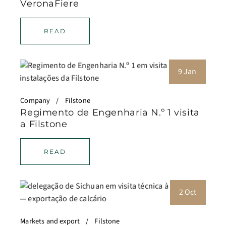
VeronaFiere
READ
9 Jan
Company
Filstone
Regimento de Engenharia N.º 1 visita
a Filstone
READ
2 Oct
Markets and export
Filstone