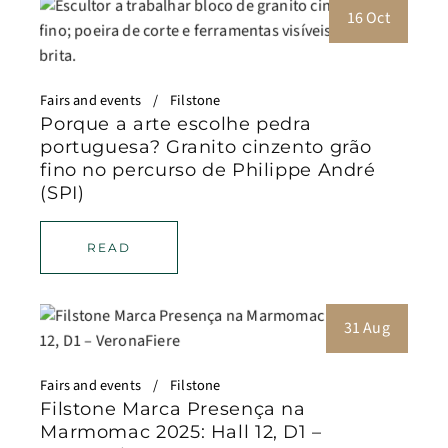
16 Oct
Fairs and events
Filstone
Porque a arte escolhe pedra
portuguesa? Granito cinzento grão
fino no percurso de Philippe André
(SPI)
READ
31 Aug
Fairs and events
Filstone
Filstone Marca Presença na
Marmomac 2025: Hall 12, D1 –