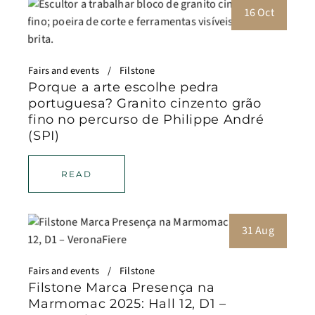
16 Oct
Fairs and events
Filstone
Porque a arte escolhe pedra
portuguesa? Granito cinzento grão
fino no percurso de Philippe André
(SPI)
READ
31 Aug
Fairs and events
Filstone
Filstone Marca Presença na
Marmomac 2025: Hall 12, D1 –