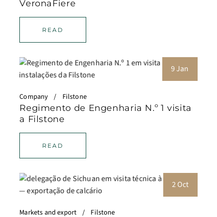
VeronaFiere
READ
9 Jan
Company
Filstone
Regimento de Engenharia N.º 1 visita
a Filstone
READ
2 Oct
Markets and export
Filstone