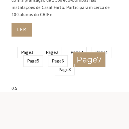
com a plantação de 1 500 eco-bombas nas
instalações de Casal Farto. Participaram cerca de
100 alunos do CRIF e
LER
Page
1
Page
2
Page
3
Page
4
Page
7
Page
5
Page
6
Page
8