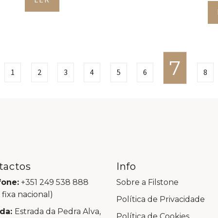
LER
7
1
2
3
4
5
6
8
tactos
Info
fone:
+351 249 538 888
Sobre a Filstone
 fixa nacional)
Política de Privacidade
da:
Estrada da Pedra Alva,
Política de Cookies