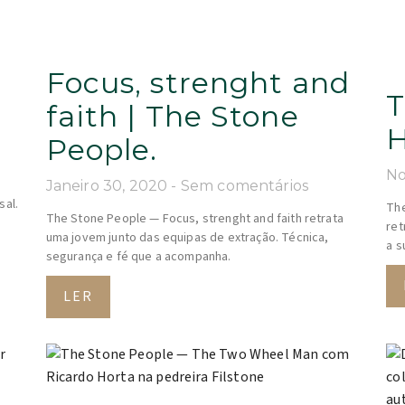
Focus, strenght and
T
faith | The Stone
H
People.
No
e
Janeiro 30, 2020
Sem comentários
sal.
The
The Stone People — Focus, strenght and faith retrata
ret
uma jovem junto das equipas de extração. Técnica,
a s
segurança e fé que a acompanha.
LER