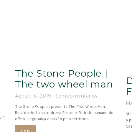
The Stone People |
D
The two wheel man
F
Agosto 31, 2019
Sem comentários
Ma
The Stone People apresenta The Two Wheel Man:
Ricardo Horta na pedreira Filstone. Retrato humano do
Dia
or”:
ofício, segurança e paixão pelo território.
a p
Cas