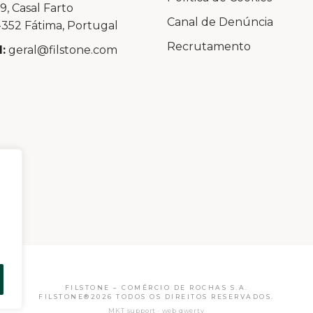
99, Casal Farto
Canal de Denúncia
352 Fátima, Portugal
Recrutamento
:
geral@filstone.com
FILSTONE – COMÉRCIO DE ROCHAS S.A.
FILSTONE®2026 TODOS OS DIREITOS RESERVADOS.
MKT support · web qwerty