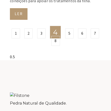
condições para apoiar os tratamentos da filha.
LER
4
1
2
3
5
6
7
8
Pedra Natural de Qualidade.