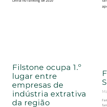
Filstone ocupa 1.º
F
e
lugar entre
S
empresas de
indústria extrativa
Ma
da região
Fam
fam