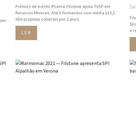
Prémios de mérito IPLeiria: Filstone apoia TeSP em
Se
Recursos Minerais. Até 3 formandos com média ≥13,5
Fil
têm propinas cobertas por 2 anos.
quer
Sho
e r
LER