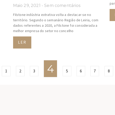
par
Maio 29, 2021
Sem comentários
Filstone indústria extrativa volta a destacar-se no
território. Segundo o semanário Região de Leiria, com
dados referentes a 2020, a Filstone foi considerada a
melhor empresa do setor no concelho
LER
4
1
2
3
5
6
7
8