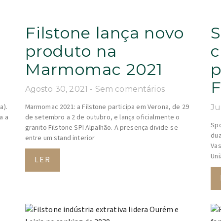
Filstone lança novo
S
produto na
c
Marmomac 2021
p
F
Agosto 30, 2021
Sem comentários
a).
Marmomac 2021: a Filstone participa em Verona, de 29
Ju
a a
de setembro a 2 de outubro, e lança oficialmente o
Spo
granito Filstone SPI Alpalhão. A presença divide-se
dua
entre um stand interior
Vas
Uni
LER