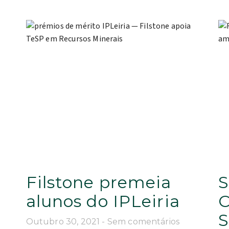
Filstone premeia
S
alunos do IPLeiria
C
S
Outubro 30, 2021
Sem comentários