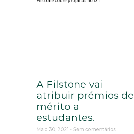
A Filstone vai
atribuir prémios d
mérito a
estudantes.
Maio 30, 2021
Sem comentários