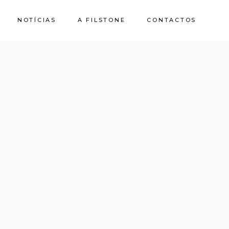
NOTÍCIAS
A FILSTONE
CONTACTOS
Sobre Nós
Pedreiras
Sustentabilidade
Qualidade e
Certificações
Casa de Pedra