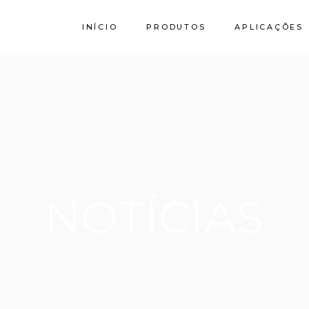
INÍCIO
PRODUTOS
APLICAÇÕES
Calcário
Granito SPI
Stork by Filstone
NOTÍCIAS