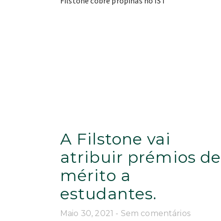
A Filstone vai
atribuir prémios d
mérito a
estudantes.
Maio 30, 2021
Sem comentários