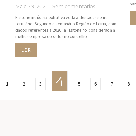
par
Maio 29, 2021
Sem comentários
Filstone indústria extrativa volta a destacar-se no
território. Segundo o semanário Região de Leiria, com
dados referentes a 2020, a Filstone foi considerada a
melhor empresa do setor no concelho
LER
4
1
2
3
5
6
7
8