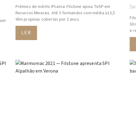
Prémios de mérito IPLeiria: Filstone apoia TeSP em
Se
Recursos Minerais. Até 3 formandos com média ≥13,5
Fil
têm propinas cobertas por 2 anos.
quer
Sho
e r
LER