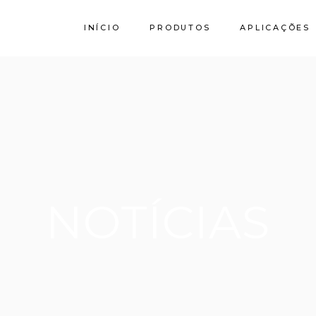
INÍCIO
PRODUTOS
APLICAÇÕES
Calcário
Granito SPI
Stork by Filstone
NOTÍCIAS