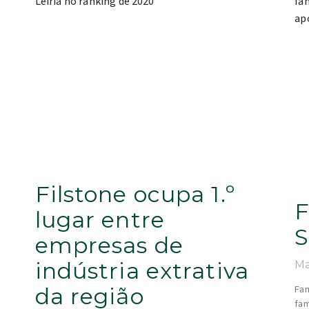
Filstone ocupa 1.º
F
e
lugar entre
S
empresas de
indústria extrativa
Ma
da região
Fam
fam