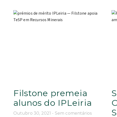
Filstone premeia
S
alunos do IPLeiria
C
S
Outubro 30, 2021
Sem comentários