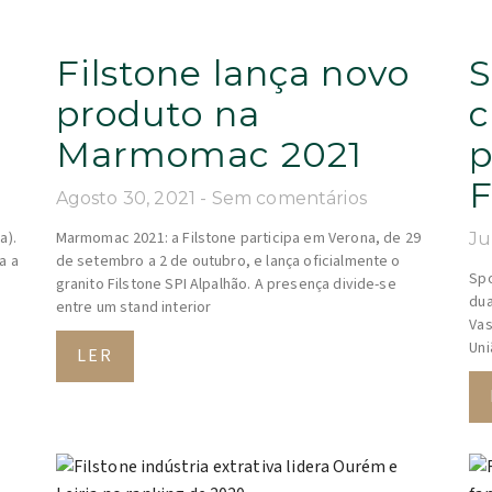
Filstone lança novo
S
produto na
c
Marmomac 2021
p
F
Agosto 30, 2021
Sem comentários
a).
Marmomac 2021: a Filstone participa em Verona, de 29
Ju
a a
de setembro a 2 de outubro, e lança oficialmente o
Spo
granito Filstone SPI Alpalhão. A presença divide-se
dua
entre um stand interior
Vas
Uni
LER