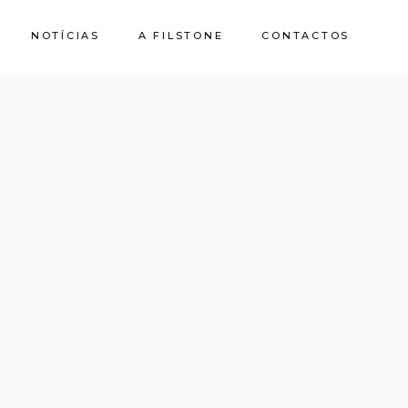
NOTÍCIAS
A FILSTONE
CONTACTOS
Sobre Nós
Pedreiras
Sustentabilidade
Qualidade e
Certificações
Casa de Pedra