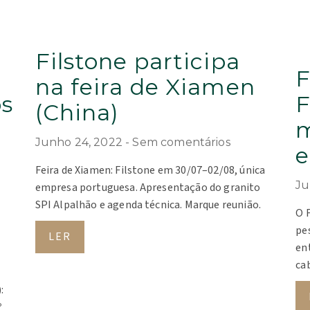
Filstone participa
F
na feira de Xiamen
os
F
(China)
m
Junho 24, 2022
Sem comentários
e
Feira de Xiamen: Filstone em 30/07–02/08, única
Ju
empresa portuguesa. Apresentação do granito
SPI Alpalhão e agenda técnica. Marque reunião.
O 
pe
LER
en
ca
:
º