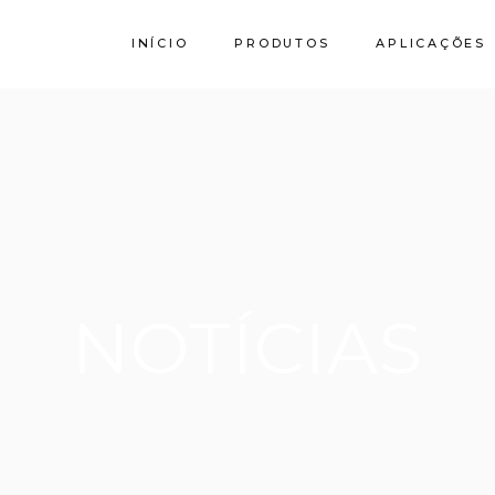
INÍCIO
PRODUTOS
APLICAÇÕES
Calcário
Granito SPI
Stork by Filstone
NOTÍCIAS