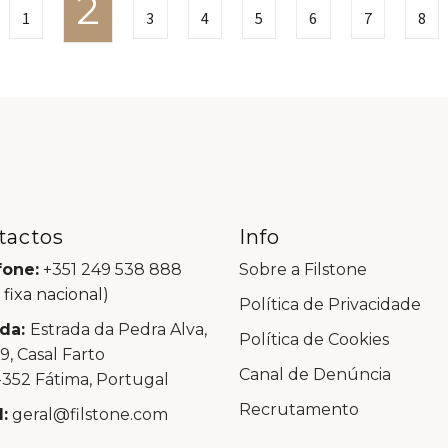
2
1
3
4
5
6
7
8
tactos
Info
fone:
+351 249 538 888
Sobre a Filstone
 fixa nacional)
Política de Privacidade
da:
Estrada da Pedra Alva,
Política de Cookies
99, Casal Farto
Canal de Denúncia
352 Fátima, Portugal
Recrutamento
:
geral@filstone.com