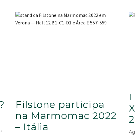
F
?
Filstone participa
X
na Marmomac 2022
2
– Itália
,
Ag