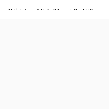
NOTÍCIAS
A FILSTONE
CONTACTOS
Sobre Nós
Pedreiras
Sustentabilidade
Qualidade e
Certificações
Casa de Pedra