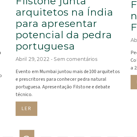
Filstone junta
F
arquitetos na Índia
n
para apresentar
F
potencial da pedra
Ab
portuguesa
a
Pe
Abril 29, 2022
Sem comentários
Co
a 2
Evento em Mumbai juntou mais de100 arquitetos
o
e prescritores para conhecer pedra natural
portuguesa. Apresentação Filstone e debate
técnico.
LER