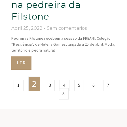
na pedreira da
Filstone
Abril 25, 2022
Sem comentários
Pedreiras Filstone recebem a sessão da FREANI. Coleção
“Resiliência”, de Helena Gomes, lançada a 25 de abril. Moda,
território e pedra natural.
LER
2
1
3
4
5
6
7
8