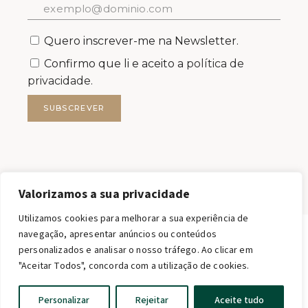
Quero inscrever-me na Newsletter.
Confirmo que li e aceito a
política de
privacidade.
SUBSCREVER
Valorizamos a sua privacidade
Utilizamos cookies para melhorar a sua experiência de
navegação, apresentar anúncios ou conteúdos
personalizados e analisar o nosso tráfego. Ao clicar em
FILSTONE – COMÉRCIO DE ROCHAS S.A.
"Aceitar Todos", concorda com a utilização de cookies.
FILSTONE®2026 TODOS OS DIREITOS RESERVADOS.
MKT support · web qwerty
English
Personalizar
Rejeitar
Aceite tudo