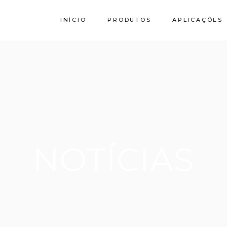
INÍCIO
PRODUTOS
APLICAÇÕES
Calcário
Granito SPI
Stork by Filstone
NOTÍCIAS