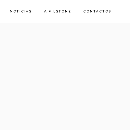
NOTÍCIAS
A FILSTONE
CONTACTOS
Sobre Nós
Pedreiras
Sustentabilidade
Qualidade e
Certificações
Casa de Pedra