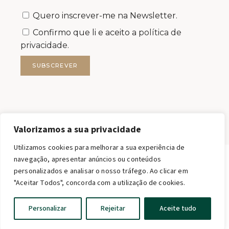
Quero inscrever-me na Newsletter.
Confirmo que li e aceito a
política de
privacidade.
SUBSCREVER
Valorizamos a sua privacidade
Utilizamos cookies para melhorar a sua experiência de
navegação, apresentar anúncios ou conteúdos
personalizados e analisar o nosso tráfego. Ao clicar em
FILSTONE – COMÉRCIO DE ROCHAS S.A.
"Aceitar Todos", concorda com a utilização de cookies.
FILSTONE®2026 TODOS OS DIREITOS RESERVADOS.
MKT support · web qwerty
English
Personalizar
Rejeitar
Aceite tudo
Portuguese