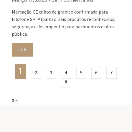
Março 17, 2023
Sem comentários
Marcação CE cubos de granito confirmada para
Filstone SPI Alpalhão: seis produtos reconhecidos,
segurança e desempenho para pavimentos e obra
pública.
LER
1
2
3
4
5
6
7
8