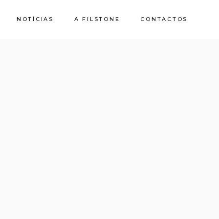
NOTÍCIAS
A FILSTONE
CONTACTOS
Sobre Nós
Pedreiras
Sustentabilidade
Qualidade e
Certificações
Casa de Pedra