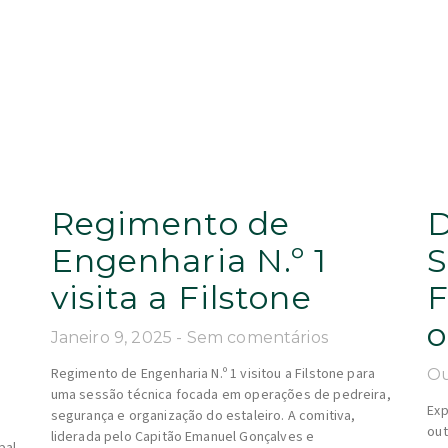
Regimento de
D
Engenharia N.º 1
S
visita a Filstone
F
o
Janeiro 9, 2025
Sem comentários
Regimento de Engenharia N.º 1 visitou a Filstone para
Ou
uma sessão técnica focada em operações de pedreira,
Exp
segurança e organização do estaleiro. A comitiva,
out
liderada pelo Capitão Emanuel Gonçalves e
pal