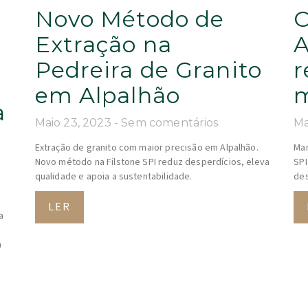
Novo Método de
C
Extração na
A
Pedreira de Granito
r
em Alpalhão
m
a
Maio 23, 2023
Sem comentários
Ma
m
Extração de granito com maior precisão em Alpalhão.
Mar
Novo método na Filstone SPI reduz desperdícios, eleva
SPI
qualidade e apoia a sustentabilidade.
des
LER
a
m