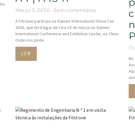
p
dos
Março 5, 2026
Sem comentários
c
A Filstone participa na Xiamen International Stone Fair
n
2026, que terá lugar de 16 a 19 de março no Xiamen
P
International Conference and Exhibition Center, na China.
Onde nos pode
Ou
LER
No 
And
Alp
uni