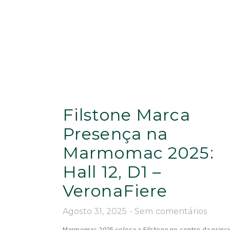
Filstone Marca
Presença na
Marmomac 2025:
Hall 12, D1 –
VeronaFiere
Agosto 31, 2025
Sem comentários
Marmomac 2025 coloca a Filstone no centro da princi