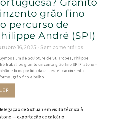
ortuguesa? Granito
inzento grão fino
o percurso de
hilippe André (SPI)
tubro 16, 2025
Sem comentários
Symposium de Sculpture de St. Tropez, Philippe
ré trabalhou granito cinzento grão fino SPI Filstone –
alhão e tirou partido da sua estética: cinzento
forme, grão fino e brilho
LER