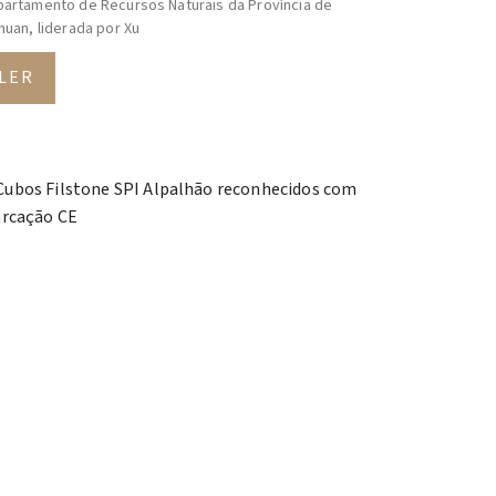
artamento de Recursos Naturais da Província de
huan, liderada por Xu
LER