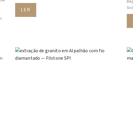
Dep
Sic
LER
m