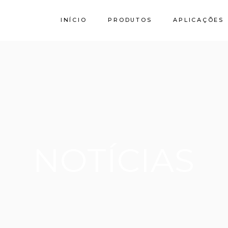
INÍCIO
PRODUTOS
APLICAÇÕES
Calcário
Granito SPI
Stork by Filstone
NOTÍCIAS