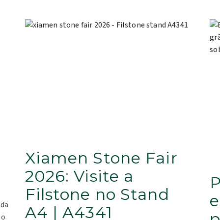
Xiamen Stone Fair
2026: Visite a
P
Filstone no Stand
e
ada
A4 | A4341
p
 o