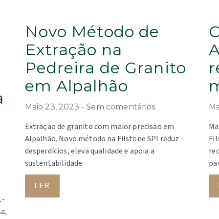
Novo Método de
C
Extração na
A
Pedreira de Granito
r
em Alpalhão
m
a
Maio 23, 2023
Sem comentários
Ma
m
Extração de granito com maior precisão em
Ma
Alpalhão. Novo método na Filstone SPI reduz
Fi
desperdícios, eleva qualidade e apoia a
re
sustentabilidade.
pa
LER
1-
a,