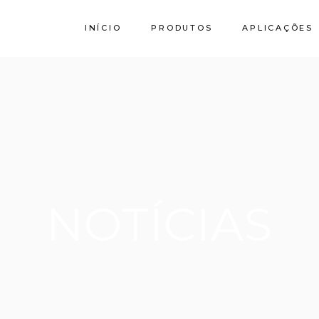
INÍCIO
PRODUTOS
APLICAÇÕES
Calcário
Granito SPI
Stork by Filstone
NOTÍCIAS