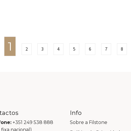
1
2
3
4
5
6
7
8
tactos
Info
fone:
+351 249 538 888
Sobre a Filstone
 fixa nacional)