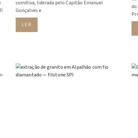
a
comitiva, liderada pelo Capitão Emanuel
do
ll
Gonçalves e
Pro
LER