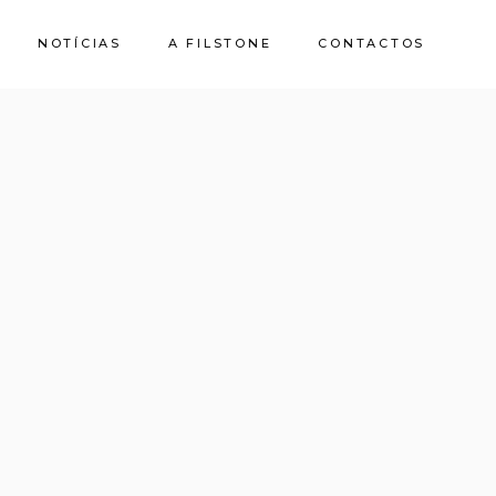
NOTÍCIAS
A FILSTONE
CONTACTOS
Sobre Nós
Pedreiras
Sustentabilidade
Qualidade e
Certificações
Casa de Pedra