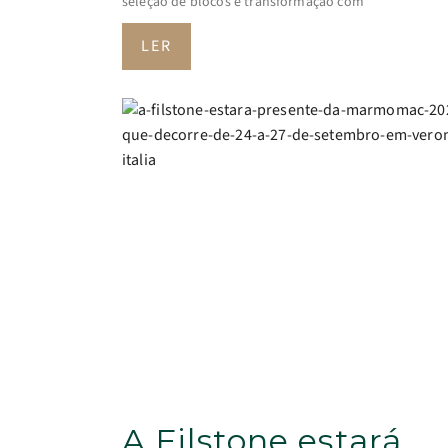
seleção de blocos e transformação com
LER
A Filstone estará