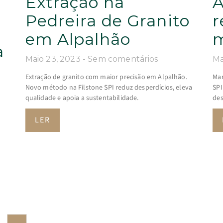
Extração na
A
Pedreira de Granito
r
em Alpalhão
m
a
Maio 23, 2023
Sem comentários
Ma
m
Extração de granito com maior precisão em Alpalhão.
Mar
Novo método na Filstone SPI reduz desperdícios, eleva
SPI
qualidade e apoia a sustentabilidade.
des
LER
m