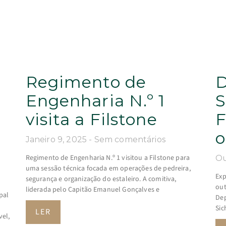
Regimento de
D
Engenharia N.º 1
S
visita a Filstone
F
o
Janeiro 9, 2025
Sem comentários
Regimento de Engenharia N.º 1 visitou a Filstone para
Ou
uma sessão técnica focada em operações de pedreira,
Exp
segurança e organização do estaleiro. A comitiva,
out
liderada pelo Capitão Emanuel Gonçalves e
pal
Dep
Sic
LER
el,