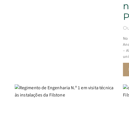
n
P
Ou
No 
And
– A
uni