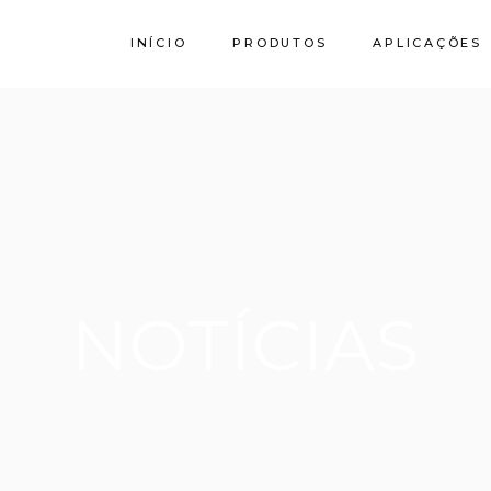
INÍCIO
PRODUTOS
APLICAÇÕES
Calcário
Granito SPI
Stork by Filstone
NOTÍCIAS