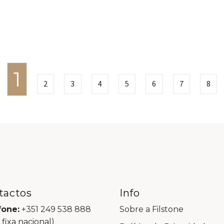
1
2
3
4
5
6
7
8
tactos
Info
fone:
+351 249 538 888
Sobre a Filstone
 fixa nacional)