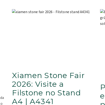
Xiamen Stone Fair
2026: Visite a
P
Filstone no Stand
e
ada
A4 | A4341
p
 o