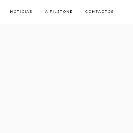
NOTÍCIAS
A FILSTONE
CONTACTOS
Sobre Nós
Pedreiras
Sustentabilidade
Qualidade e
Certificações
Casa de Pedra