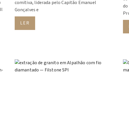
a
comitiva, liderada pelo Capitão Emanuel
do
ll
Gonçalves e
Pro
LER