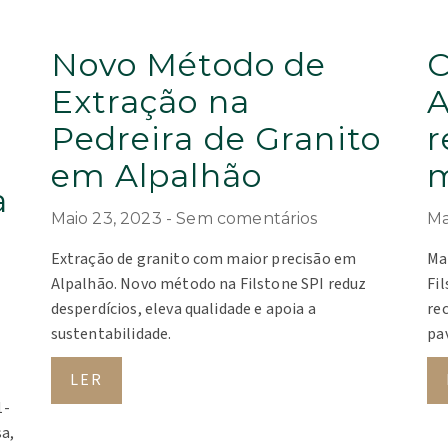
Novo Método de
C
Extração na
A
Pedreira de Granito
r
em Alpalhão
m
a
Maio 23, 2023
Sem comentários
Ma
m
Extração de granito com maior precisão em
Ma
Alpalhão. Novo método na Filstone SPI reduz
Fi
desperdícios, eleva qualidade e apoia a
re
sustentabilidade.
pa
LER
1-
a,