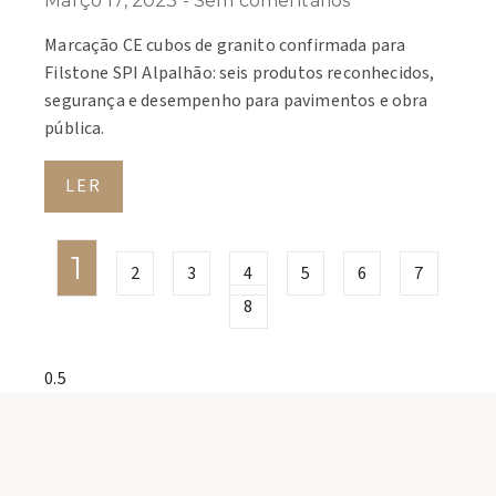
Março 17, 2023
Sem comentários
Marcação CE cubos de granito confirmada para
Filstone SPI Alpalhão: seis produtos reconhecidos,
segurança e desempenho para pavimentos e obra
pública.
LER
1
2
3
4
5
6
7
8