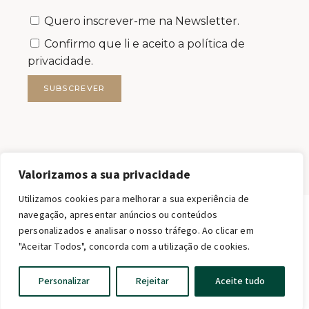
Quero inscrever-me na Newsletter.
Confirmo que li e aceito a
política de
privacidade.
SUBSCREVER
Valorizamos a sua privacidade
Utilizamos cookies para melhorar a sua experiência de
navegação, apresentar anúncios ou conteúdos
personalizados e analisar o nosso tráfego. Ao clicar em
FILSTONE – COMÉRCIO DE ROCHAS S.A.
"Aceitar Todos", concorda com a utilização de cookies.
FILSTONE®2026 TODOS OS DIREITOS RESERVADOS.
MKT support · web qwerty
English
Personalizar
Rejeitar
Aceite tudo
Portuguese