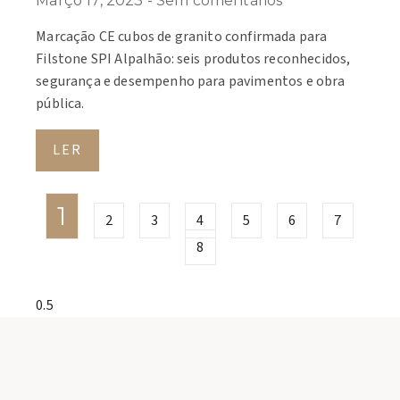
Março 17, 2023
Sem comentários
Marcação CE cubos de granito confirmada para
Filstone SPI Alpalhão: seis produtos reconhecidos,
segurança e desempenho para pavimentos e obra
pública.
LER
1
2
3
4
5
6
7
8