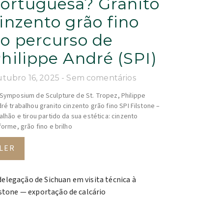
ortuguesa? Granito
inzento grão fino
o percurso de
hilippe André (SPI)
tubro 16, 2025
Sem comentários
Symposium de Sculpture de St. Tropez, Philippe
ré trabalhou granito cinzento grão fino SPI Filstone –
alhão e tirou partido da sua estética: cinzento
forme, grão fino e brilho
LER