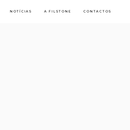
NOTÍCIAS
A FILSTONE
CONTACTOS
Sobre Nós
Pedreiras
Sustentabilidade
Qualidade e
Certificações
Casa de Pedra