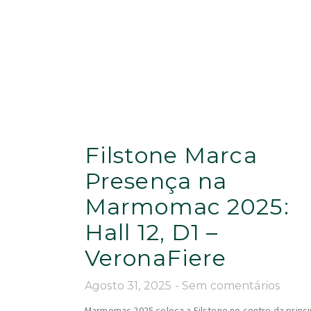
Filstone Marca
Presença na
Marmomac 2025:
Hall 12, D1 –
VeronaFiere
Agosto 31, 2025
Sem comentários
Marmomac 2025 coloca a Filstone no centro da princi