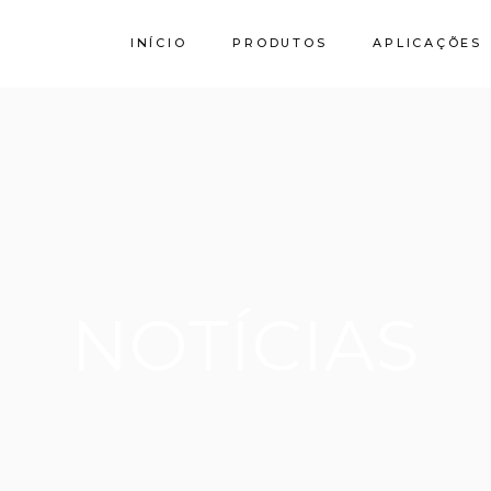
INÍCIO
PRODUTOS
APLICAÇÕES
Calcário
Granito SPI
Stork by Filstone
NOTÍCIAS