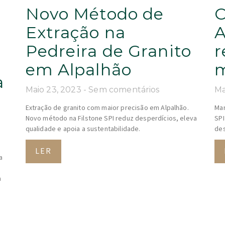
Novo Método de
C
Extração na
A
Pedreira de Granito
r
em Alpalhão
m
a
Maio 23, 2023
Sem comentários
Ma
m
Extração de granito com maior precisão em Alpalhão.
Mar
Novo método na Filstone SPI reduz desperdícios, eleva
SPI
qualidade e apoia a sustentabilidade.
des
LER
a
m