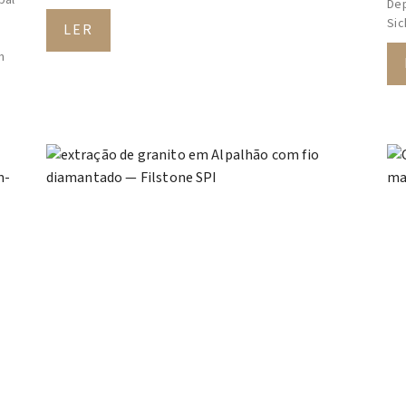
Dep
Sic
LER
m