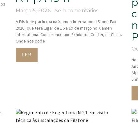
p
dos
Março 5, 2026
Sem comentários
c
A Filstone participa na Xiamen International Stone Fair
n
2026, que terá lugar de 16 a 19 de março no Xiamen
P
International Conference and Exhibition Center, na China.
Onde nos pode
Ou
LER
No 
And
Alp
uni