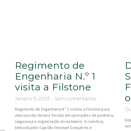
Regimento de
D
Engenharia N.º 1
S
visita a Filstone
F
o
Janeiro 9, 2025
Sem comentários
Regimento de Engenharia N.º 1 visitou a Filstone para
Ou
uma sessão técnica focada em operações de pedreira,
Exp
segurança e organização do estaleiro. A comitiva,
out
liderada pelo Capitão Emanuel Gonçalves e
pal