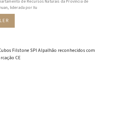
artamento de Recursos Naturais da Província de
huan, liderada por Xu
LER