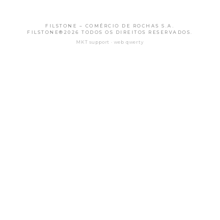
FILSTONE – COMÉRCIO DE ROCHAS S.A.
FILSTONE®2026 TODOS OS DIREITOS RESERVADOS.
MKT support · web qwerty