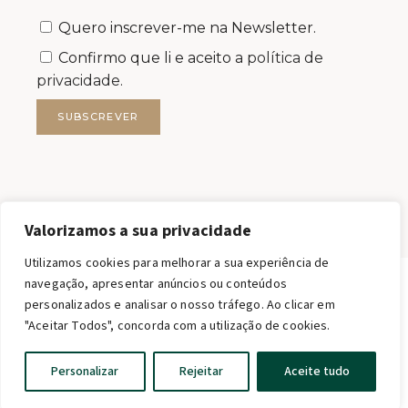
Quero inscrever-me na Newsletter.
Confirmo que li e aceito a
política de
privacidade.
SUBSCREVER
Valorizamos a sua privacidade
Utilizamos cookies para melhorar a sua experiência de
navegação, apresentar anúncios ou conteúdos
personalizados e analisar o nosso tráfego. Ao clicar em
FILSTONE – COMÉRCIO DE ROCHAS S.A.
"Aceitar Todos", concorda com a utilização de cookies.
FILSTONE®2026 TODOS OS DIREITOS RESERVADOS.
MKT support · web qwerty
English
Personalizar
Rejeitar
Aceite tudo
Portuguese