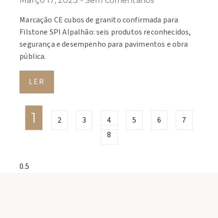
Março 17, 2023
Sem comentários
Marcação CE cubos de granito confirmada para
Filstone SPI Alpalhão: seis produtos reconhecidos,
segurança e desempenho para pavimentos e obra
pública.
LER
1
2
3
4
5
6
7
8