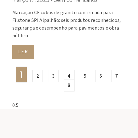
Março 17, 2023
Sem comentários
Marcação CE cubos de granito confirmada para
Filstone SPI Alpalhão: seis produtos reconhecidos,
segurança e desempenho para pavimentos e obra
pública.
LER
1
2
3
4
5
6
7
8