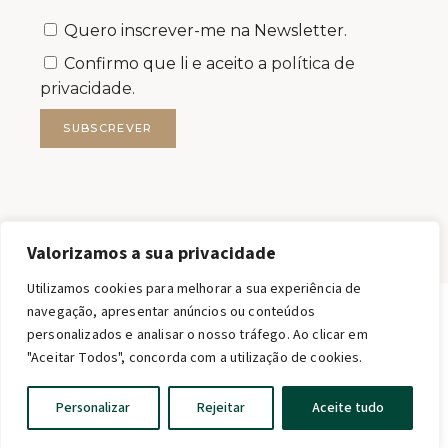
Quero inscrever-me na Newsletter.
Confirmo que li e aceito a
política de
privacidade.
SUBSCREVER
Valorizamos a sua privacidade
Utilizamos cookies para melhorar a sua experiência de
navegação, apresentar anúncios ou conteúdos
personalizados e analisar o nosso tráfego. Ao clicar em
FILSTONE – COMÉRCIO DE ROCHAS S.A.
"Aceitar Todos", concorda com a utilização de cookies.
FILSTONE®2026 TODOS OS DIREITOS RESERVADOS.
MKT support · web qwerty
English
Personalizar
Rejeitar
Aceite tudo
Portuguese