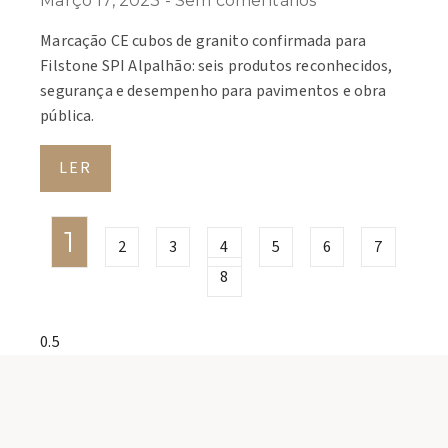
Março 17, 2023
Sem comentários
Marcação CE cubos de granito confirmada para
Filstone SPI Alpalhão: seis produtos reconhecidos,
segurança e desempenho para pavimentos e obra
pública.
LER
1
2
3
4
5
6
7
8