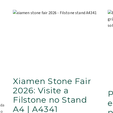
Xiamen Stone Fair
2026: Visite a
P
Filstone no Stand
e
ada
A4 | A4341
p
 o