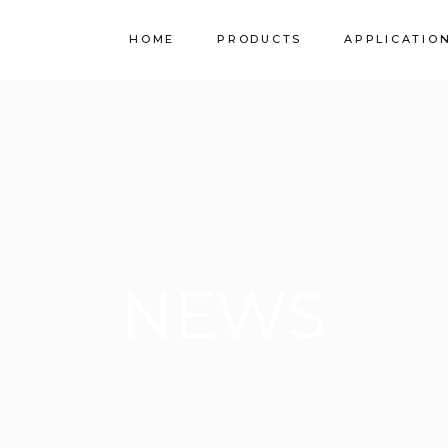
HOME
PRODUCTS
APPLICATIO
Limestone
SPI Granite
Stork by Filstone
NEWS