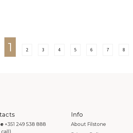
1
2
3
4
5
6
7
8
tacts
Info
ne
+351 249 538 888
About Filstone
 call)