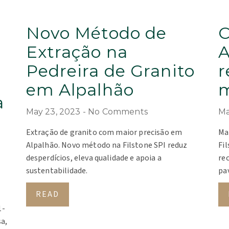
Novo Método de
C
Extração na
A
Pedreira de Granito
r
em Alpalhão
m
a
May 23, 2023
No Comments
Ma
m
Extração de granito com maior precisão em
Ma
Alpalhão. Novo método na Filstone SPI reduz
Fi
desperdícios, eleva qualidade e apoia a
re
sustentabilidade.
pa
READ
1-
a,