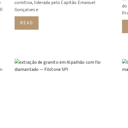
a
comitiva, liderada pelo Capitão Emanuel
do
ll
Gonçalves e
Pro
READ