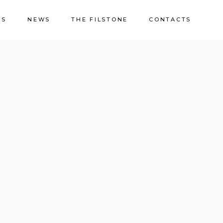
NS
NEWS
THE FILSTONE
CONTACTS
About Us
Quarries
Sustainability
Quality & Certifications
Casa de Pedra