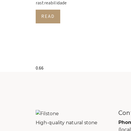
rastreabilidade
READ
Con
Pho
High-quality natural stone
(local