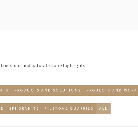
rtnerships and natural-stone highlights.
ENTS
PRODUCTS AND SOLUTIONS
PROJECTS AND WORK
NE
SPI GRANITE
FILSTONE QUARRIES
ALL