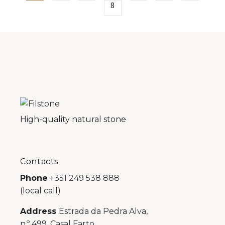
8
High-quality natural stone
Contacts
Phone
+351 249 538 888
(local call)
Address
Estrada da Pedra Alva,
n.º 499, Casal Farto