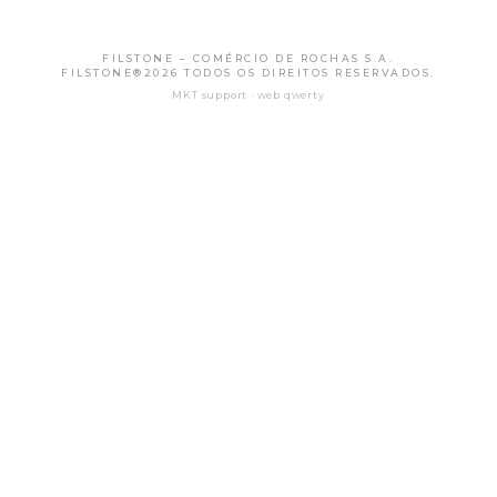
FILSTONE – COMÉRCIO DE ROCHAS S.A.
FILSTONE®2026 TODOS OS DIREITOS RESERVADOS.
MKT support · web qwerty