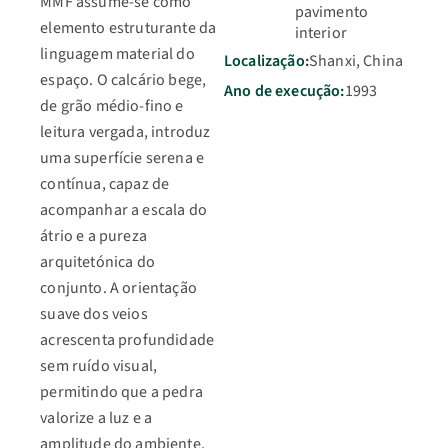
MMF assume-se como
pavimento
elemento estruturante da
interior
linguagem material do
Localização:
Shanxi, China
espaço. O calcário bege,
Ano de execução:
1993
de grão médio-fino e
leitura vergada, introduz
uma superfície serena e
contínua, capaz de
acompanhar a escala do
átrio e a pureza
arquitetónica do
conjunto. A orientação
suave dos veios
acrescenta profundidade
sem ruído visual,
permitindo que a pedra
valorize a luz e a
amplitude do ambiente.