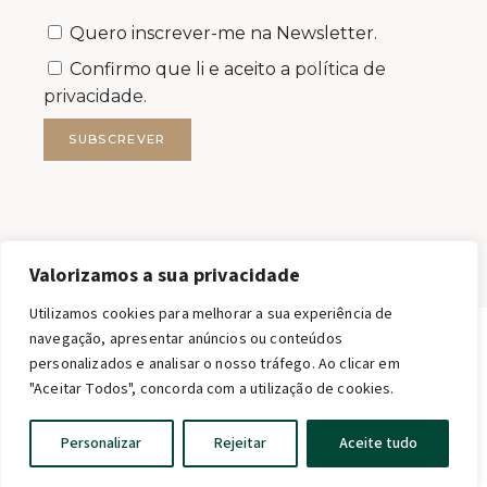
Quero inscrever-me na Newsletter.
Confirmo que li e aceito a
política de
privacidade.
SUBSCREVER
Valorizamos a sua privacidade
Utilizamos cookies para melhorar a sua experiência de
navegação, apresentar anúncios ou conteúdos
personalizados e analisar o nosso tráfego. Ao clicar em
FILSTONE – COMÉRCIO DE ROCHAS S.A.
"Aceitar Todos", concorda com a utilização de cookies.
FILSTONE®2026 TODOS OS DIREITOS RESERVADOS.
MKT support · web qwerty
English
Personalizar
Rejeitar
Aceite tudo
Portuguese