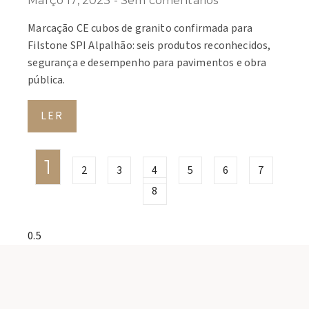
Março 17, 2023
Sem comentários
Marcação CE cubos de granito confirmada para
Filstone SPI Alpalhão: seis produtos reconhecidos,
segurança e desempenho para pavimentos e obra
pública.
LER
1
2
3
4
5
6
7
8